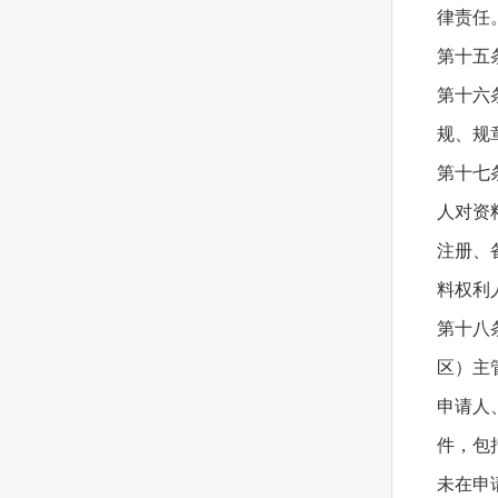
律责任
第十五
第十六
规、规
第十七
人对资
注册、
料权利
第十八
区）主
申请人
件，包
未在申